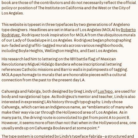
book are those of the contributors and do not necessarily reflect the official
policy or position of The Institute on California and the West or the City of
Los Angeles.
This website is typeset in three typefaces by two generations of Angeleno
type designers. Headlines are set in Maria of Los Angeles (MOLA) by
Roberto
Rodriguez.
Rodriquez took inspiration for MOLA from the ubiquitous murals
of our Lady of Guadalupe in Los Angeles. Rodriguez began photographing
sun-faded and graffiti-tagged murals across various neighborhoods,
including Boyle Heights, Wellington Heights, and East Los Angeles.
His research led him to lettering on the 1811 battle flag of Mexican
Revolutionary Miguel Hidalgo Bandera whose inscriptional lettering
references Catholic missions and Barrio walls in palimpsests of tagging.
MOLA pays homage to murals that are honorable pieces with a cultural
connection from the past to the present day LA.
Cahuenga and Fabriga, both designed by Greg Lindy of
LuxTypo
, are used for
body and navigational type. As Rodrigeuz's mentor and teacher, Lindy is also
interested in expressing LA's history through typography. Lindy chose
Cahuenga, which carries an Indigenous name, as “emblematic of many who
make their way via car through the Hollywood area of Los Angeles. As in
many parts, the driving route is convoluted to get from point A to point B.
However, it seems more often than not that when in the Hollywood area, one
usually ends up on Cahuenga Boulevard at some point.”
The type system is completed by Lindy's typeface Fabriga—a structured and