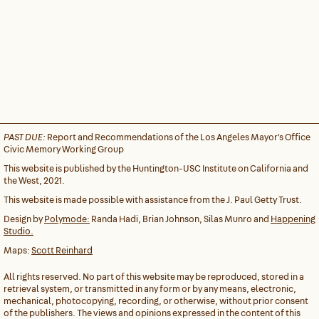
PAST DUE:
Report and Recommendations of the Los Angeles Mayor's Office
Civic Memory Working Group
This website is published by the Huntington-USC Institute on California and
the West, 2021.
This website is made possible with assistance from the J. Paul Getty Trust.
Design by
Polymode:
Randa Hadi, Brian Johnson, Silas Munro and
Happening
Studio.
Maps:
Scott Reinhard
All rights reserved. No part of this website may be reproduced, stored in a
retrieval system, or transmitted in any form or by any means, electronic,
mechanical, photocopying, recording, or otherwise, without prior consent
of the publishers. The views and opinions expressed in the content of this