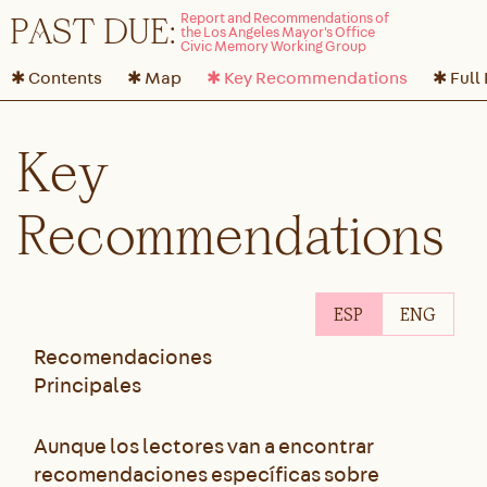
P
A
ST DUE:
✱ Contents
✱ Map
✱ Key Recommendations
✱ Full
Key
Recommendations
ESP
ENG
Recomendaciones
Principales
Aunque los lectores van a encontrar
recomendaciones específicas sobre